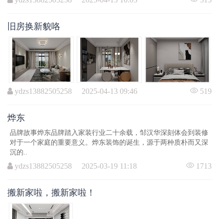
旧房换新貌咯
ydzs13882505258 2025-04-13 09:46
519
烨东
品牌故事烨东品牌踏入家装行业二十余载，邹汉华深刻体会到装修
对于一个家庭的重要意义。烨东装饰的诞生，源于两种质朴而又深
沉的..
ydzs13882505258 2025-03-19 11:18
1713
搬新家啦，搬新家啦！