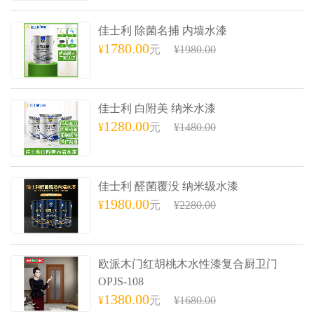
佳士利 除菌名捕 内墙水漆
1780.00
¥
元
¥1980.00
佳士利 白附美 纳米水漆
1280.00
¥
元
¥1480.00
佳士利 醛菌覆没 纳米级水漆
1980.00
¥
元
¥2280.00
欧派木门红胡桃木水性漆复合厨卫门
OPJS-108
1380.00
¥
元
¥1680.00