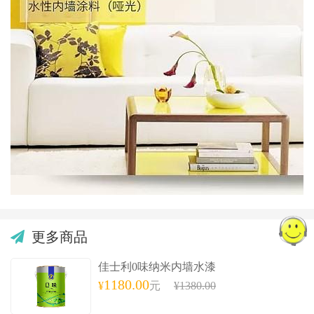
更多商品
佳士利0味纳米内墙水漆
1180.00
¥
元
¥1380.00